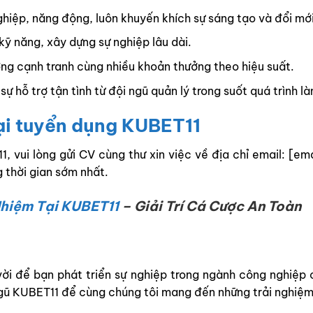
hiệp, năng động, luôn khuyến khích sự sáng tạo và đổi mới
 kỹ năng, xây dựng sự nghiệp lâu dài.
ng cạnh tranh cùng nhiều khoản thưởng theo hiệu suất.
 hỗ trợ tận tình từ đội ngũ quản lý trong suốt quá trình là
ại tuyển dụng KUBET11
1, vui lòng gửi CV cùng thư xin việc về địa chỉ email: [e
g thời gian sớm nhất.
Nhiệm Tại KUBET11
– Giải Trí Cá Cược An Toàn
vời để bạn phát triển sự nghiệp trong ngành công nghiệp
ũ KUBET11 để cùng chúng tôi mang đến những trải nghiệm g