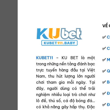
VỀ 
✅
C
✅
C
KUBET11
– KU BET là một
✅
M
trong những nền tảng đánh bạc
trực tuyến hàng đầu tại Việt
✅
Q
Nam, thu hút lượng lớn người
✅
B
chơi tham gia mỗi ngày. Tại
đây, người dùng có thể trải
✅
Đ
nghiệm nhiều loại trò chơi như
lô đề, thú số, cá độ bóng đá…
✅
Đ
có khả năng gây hấp thụ. Đặc