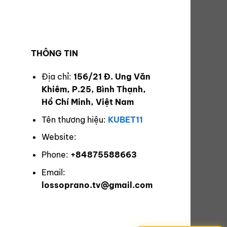
THÔNG TIN
Địa chỉ:
156/21 Đ. Ung Văn
Khiêm, P.25, Bình Thạnh,
Hồ Chí Minh, Việt Nam
Tên thương hiệu:
KUBET11
Website:
Phone:
+84875588663
Email:
lossoprano.tv@gmail.com