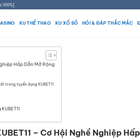
ức 100%]
CASINO
KU THỂ THAO
KU XỔ SỐ
HỎI & ĐÁP THẮC MẮC
Nghiệp Hấp Dẫn Mở Rộng
nhất trong tuyển dụng KUBET11
g KUBET11
KUBET11 – Cơ Hội Nghề Nghiệp Hấ