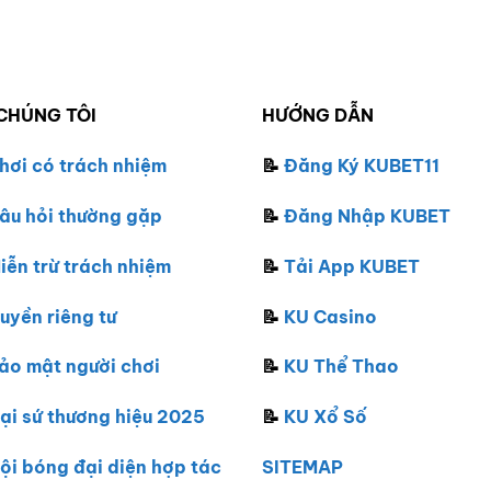
CHÚNG TÔI
HƯỚNG DẪN
hơi có trách nhiệm
📝
Đăng Ký KUBET
11
âu hỏi thường gặp
📝
Đăng Nhập KUBET
iễn trừ trách nhiệm
📝
Tải App KUBET
uyền riêng tư
📝
KU Casino
ảo mật người chơi
📝
KU Thể Thao
ại sứ thương hiệu 2025
📝
KU Xổ Số
ội bóng đại diện hợp tác
SITEMAP