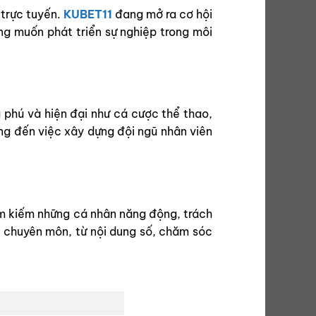
 trực tuyến.
KUBET11
đang mở ra cơ hội
ng muốn phát triển sự nghiệp trong môi
g phú và hiện đại như cá cược thể thao,
ang đến việc xây dựng đội ngũ nhân viên
m kiếm những cá nhân năng động, trách
g chuyên môn, từ nội dung số, chăm sóc