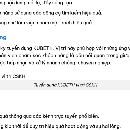
g nội dung mới lạ, đầy sáng tạo.
ả năng sử dụng các công cụ tìm kiếm hiệu quả.
cũng như làm việc nhóm một cách hiệu quả.
àng
c kỳ tuyển dụng KUBET11. Vị trí này phù hợp với những ứng v
Nhân viên chăm sóc khách hàng là cầu nối quan trọng giữa
ợc tiếp nhận và xử lý nhanh chóng, chuyên nghiệp.
Tuyển dụng KUBET11 vị trí CSKH
 quả thông qua các kênh trực tuyến phổ biến.
 kịp thời để duy trì hiệu quả hoạt động và sự hài lòng.