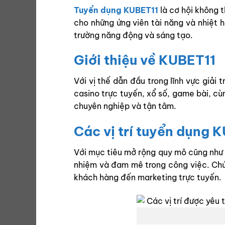
Tuyển dụng KUBET11
là cơ hội không 
cho những ứng viên tài năng và nhiệt 
trường năng động và sáng tạo.
Giới thiệu về KUBET11
Với vị thế dẫn đầu trong lĩnh vực giải
casino trực tuyến, xổ số, game bài, cù
chuyên nghiệp và tận tâm.
Các vị trí tuyển dụng 
Với mục tiêu mở rộng quy mô cũng như
nhiệm và đam mê trong công việc. Chún
khách hàng đến marketing trực tuyến.