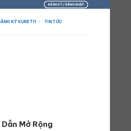
ĐĂNG KÝ / ĐĂNG NHẬP
ĐĂNG KÝ KUBET11
TIN TỨC
p Dẫn Mở Rộng