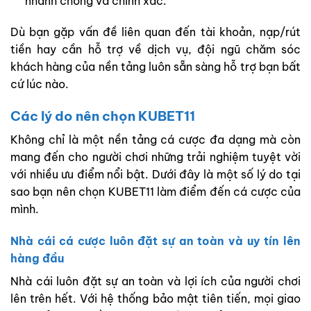
nhanh chóng và chính xác.
Dù bạn gặp vấn đề liên quan đến tài khoản, nạp/rút
tiền hay cần hỗ trợ về dịch vụ, đội ngũ chăm sóc
khách hàng của nền tảng luôn sẵn sàng hỗ trợ bạn bất
cứ lúc nào.
Các lý do nên chọn KUBET11
Không chỉ là một nền tảng cá cược đa dạng mà còn
mang đến cho người chơi những trải nghiệm tuyệt vời
với nhiều ưu điểm nổi bật. Dưới đây là một số lý do tại
sao bạn nên chọn KUBET11 làm điểm đến cá cược của
mình.
Nhà cái cá cược luôn đặt sự an toàn và uy tín lên
hàng đầu
Nhà cái luôn đặt sự an toàn và lợi ích của người chơi
lên trên hết. Với hệ thống bảo mật tiên tiến, mọi giao