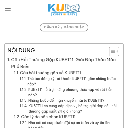
Bỏ
qua
nội
dung
ĐĂNG KÝ / ĐĂNG NHẬP
NỘI DUNG
Câu Hỏi Thường Gặp KUBET11: Giải Đáp Thắc Mắc
Phổ Biến
Câu hỏi thường gặp về KUBET11
Thủ tục đăng ký tài khoản KUBET11 gồm những bước
nào?
KUBET11 hỗ trợ những phương thức nạp và rút tiền
nào?
Những bước để nhận khuyến mãi từ KUBET11?
KUBET11 có cung cấp dịch vụ hỗ trợ giải đáp câu hỏi
thường gặp suốt 24 giờ không?
Các lý do nên chọn KUBET11
Nhà cái cá cược luôn đặt sự an toàn và uy tín lên