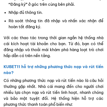
“
Đăng ký
”
ở góc trên cùng bên phải.
Nhập đủ thông tin.
Rà soát thông tin đã nhập và nhấn xác nhận để
hoàn tất đăng ký.
Với các thao tác trong thời gian ngắn hệ thống nhà
cái kích hoạt tài khoản cho bạn. Từ đó, bạn có thể
đăng nhập và thoải mái khám phá hàng loạt trò chơi
hấp dẫn có trên nền tảng.
KUBET11 hỗ trợ những phương thức nạp và rút tiền
nào?
Có những phương thức nạp và rút tiền nào là câu hỏi
thường gặp nhất. Nhà cái mang đến cho người chơi
nhiều lựa chọn nạp và rút tiền linh hoạt, nhanh chóng
và bảo mật tuyệt đối. Hệ thống hiện hỗ trợ các
phương thức thanh toán phổ biến như: