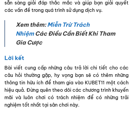
sẵn sàng giải đáp thắc mắc và giúp bạn giải quyết
các vấn đề trong quá trình sử dụng dịch vụ.
Xem thêm:
Miễn Trừ Trách
Nhiệm
Các Điều Cần Biết Khi Tham
Gia Cược
Lời kết
Bài viết cung cấp những câu trả lời chi tiết cho các
câu hỏi thường gặp, hy vọng bạn sẽ có thêm những
thông tin hữu ích để tham gia vào KUBET11 một cách
hiệu quả. Đừng quên theo dõi các chương trình khuyến
mãi và luôn chơi có trách nhiệm để có những trải
nghiệm tốt nhất tại sân chơi này.