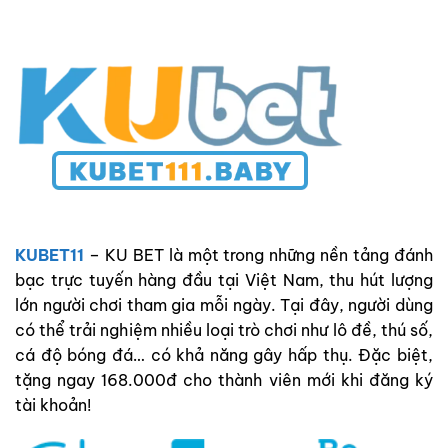
KUBET11
– KU BET là một trong những nền tảng đánh
bạc trực tuyến hàng đầu tại Việt Nam, thu hút lượng
lớn người chơi tham gia mỗi ngày. Tại đây, người dùng
có thể trải nghiệm nhiều loại trò chơi như lô đề, thú số,
cá độ bóng đá… có khả năng gây hấp thụ. Đặc biệt,
tặng ngay 168.000đ cho thành viên mới khi đăng ký
tài khoản!